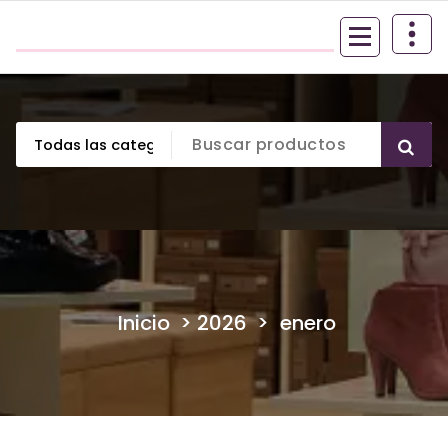
Saltar
samvaconfecciones
al
contenido
Inicio
>
2026
>
enero