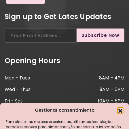
Sign up to Get Lates Updates
Search
Subscribe Now
for:
Opening Hours
Mon - Tues
8AM – 4PM
Wed - Thus
9AM – 6PM
Fri - Sat
10AM – 5PM
Gestionar consentimiento
Sunday
Emerg. Only
Para ofrecer las mejores experiencias, utilizamos tecnologías
Personal
Mon - 11AM
como las cookies para almacenar y/o acceder a la información